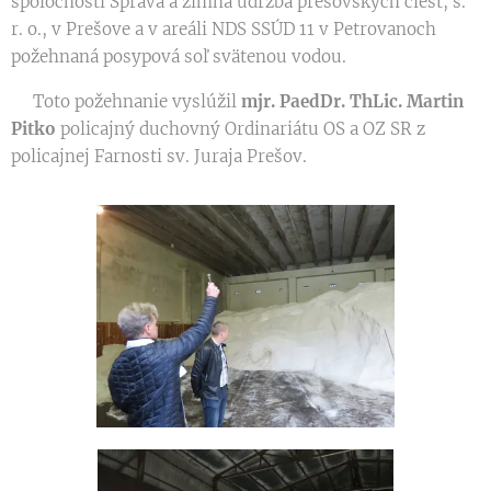
spoločnosti Správa a zimná údržba prešovských ciest, s.
r. o., v Prešove a v areáli NDS SSÚD 11 v Petrovanoch
požehnaná posypová soľ svätenou vodou.
Toto požehnanie vyslúžil
mjr. PaedDr. ThLic. Martin
Pitko
policajný duchovný Ordinariátu OS a OZ SR z
policajnej Farnosti sv. Juraja Prešov.