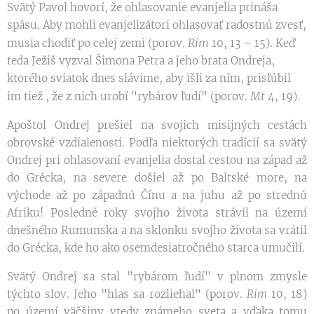
Svätý Pavol hovorí, že ohlasovanie evanjelia prináša
spásu. Aby mohli evanjelizátori ohlasovať radostnú zvesť,
Rim
musia chodiť po celej zemi (porov.
10, 13 – 15). Keď
teda Ježiš vyzval Šimona Petra a jeho brata Ondreja,
ktorého sviatok dnes slávime, aby išli za ním, prisľúbil
Mt
im tiež , že z nich urobí "rybárov ľudí" (porov.
4, 19).
Apoštol Ondrej prešiel na svojich misijných cestách
obrovské vzdialenosti. Podľa niektorých tradícií sa svätý
Ondrej pri ohlasovaní evanjelia dostal cestou na západ až
do Grécka, na severe došiel až po Baltské more, na
východe až po západnú Čínu a na juhu až po strednú
Afriku! Posledné roky svojho života strávil na území
dnešného Rumunska a na sklonku svojho života sa vrátil
do Grécka, kde ho ako osemdesiatročného starca umučili.
Svätý Ondrej sa stal "rybárom ľudí" v plnom zmysle
týchto slov. Jeho "hlas sa rozliehal" (porov.
Rim
10, 18)
po území väčšiny vtedy známeho sveta a vďaka tomu