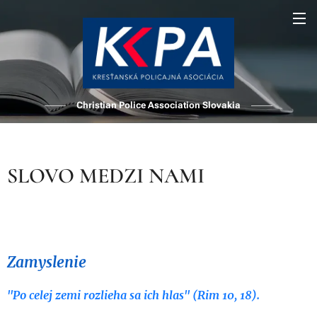
Christian Police Association Slovakia
SLOVO MEDZI NAMI
Zamyslenie
"Po celej zemi rozlieha sa ich hlas" (Rim 10, 18).