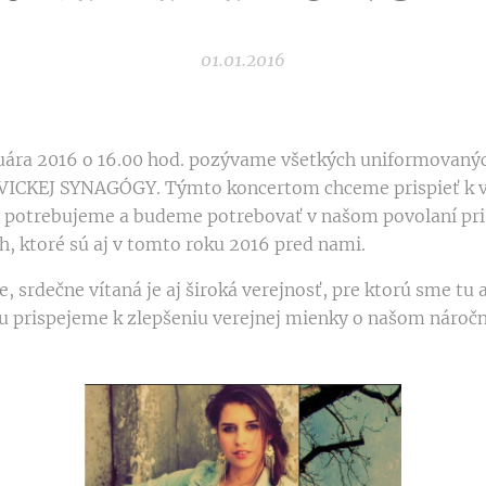
01.01.2016
ra 2016 o 16.00 hod. pozývame všetkých uniformovanýc
EVICKEJ SYNAGÓGY. Týmto koncertom chceme prispieť k 
 potrebujeme a budeme potrebovať v našom povolaní pri
h, ktoré sú aj v tomto roku 2016 pred nami.
rdečne vítaná je aj široká verejnosť, pre ktorú sme tu a
ou prispejeme k zlepšeniu verejnej mienky o našom nároč