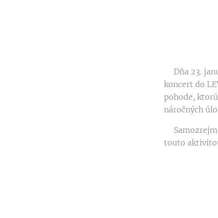
Dňa 23. januá
koncert do L
pohode, ktorú
náročných úlo
Samozrejme, s
touto aktivit