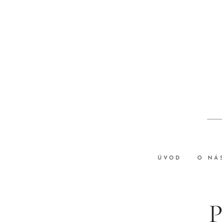
ÚVOD
O NÁ
P