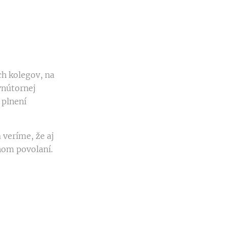
h kolegov, na
vnútornej
 plnení
 veríme, že aj
nom povolaní.