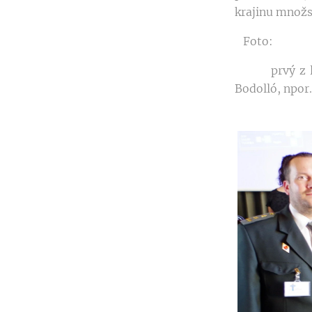
krajinu množs
Foto:
prvý z ľava 
Bodolló, npo