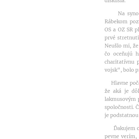
diskusia.
Na synodáln
Rábekom pozv
OS a OZ SR pl
prvé stretnut
Neušlo mi, že
čo oceňujú hl
charitatívnu 
vojsk", bolo 
Hlavne počas 
že aká je dô
lakmusovým pa
spoločnosti. 
je podstatnou
Ďakujem otco
pevne verím, 