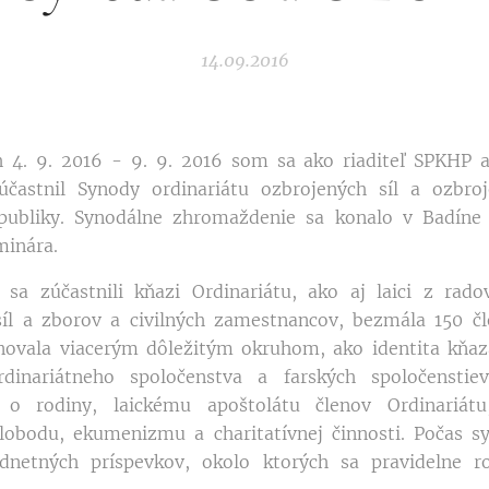
14.09.2016
9. 2016 - 9. 9. 2016 som sa ako riaditeľ SPKHP a 
zúčastnil Synody ordinariátu ozbrojených síl a ozbro
epubliky. Synodálne zhromaždenie sa konalo v Badíne 
minára.
častnili kňazi Ordinariátu, ako aj laici z radov
íl a zborov a civilných zamestnancov, bezmála 150 čl
novala viacerým dôležitým okruhom, ako identita kňaza
rdinariátneho spoločenstva a farských spoločenstiev
ti o rodiny, laickému apoštolátu členov Ordinariá
lobodu, ekumenizmu a charitatívnej činnosti. Počas s
netných príspevkov, okolo ktorých sa pravidelne ro