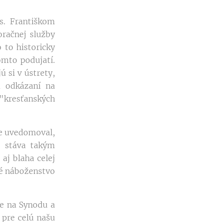
. Františkom
račnej služby
 to historicky
omto podujatí.
 si v ústrety,
sú odkázaní na
 "kresťanských
ie uvedomoval,
a stáva takým
aj blaha celej
né náboženstvo
e na Synodu a
 pre celú našu