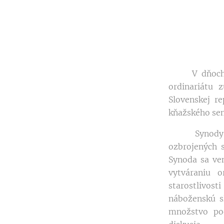
V dňoch 4. 
ordinariátu 
Slovenskej r
kňažského se
Synody sa zú
ozbrojených s
Synoda sa ve
vytváraniu o
starostlivos
náboženskú s
množstvo pod