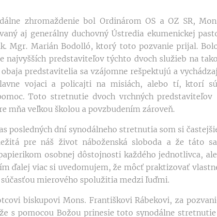
e zhromaždenie bol Ordinárom OS a OZ SR, Mons
aný aj generálny duchovný Ústredia ekumenickej pasto
k. Mgr. Marián Bodolló, ktorý toto pozvanie prijal. Bolo
ie najvyšších predstaviteľov týchto dvoch služieb na tak
 obaja predstavitelia sa vzájomne rešpektujú a vychádzajú
avne vojaci a policajti na misiách, alebo tí, ktorí 
pomoc. Toto stretnutie dvoch vrchných predstaviteľov
pre mňa veľkou školou a povzbudením zároveň.
posledných dní synodálneho stretnutia som si častejš
ležitá pre náš život náboženská sloboda a že táto s
pierikom osobnej dôstojnosti každého jednotlivca, ale 
Čím ďalej viac si uvedomujem, že môcť praktizovať vlast
 súčasťou mierového spolužitia medzi ľuďmi.
vi biskupovi Mons. Františkovi Rábekovi, za pozvani
že s pomocou Božou prinesie toto synodálne stretnutie