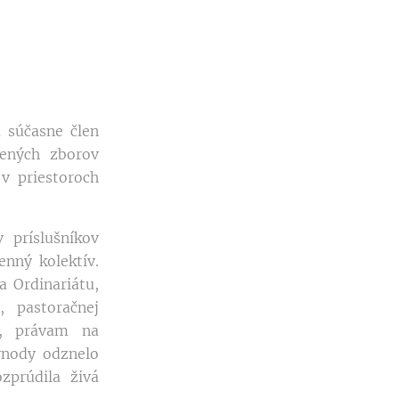
súčasne člen
jených zborov
v priestoroch
 príslušníkov
enný kolektív.
 Ordinariátu,
, pastoračnej
tu, právam na
ynody odznelo
zprúdila živá