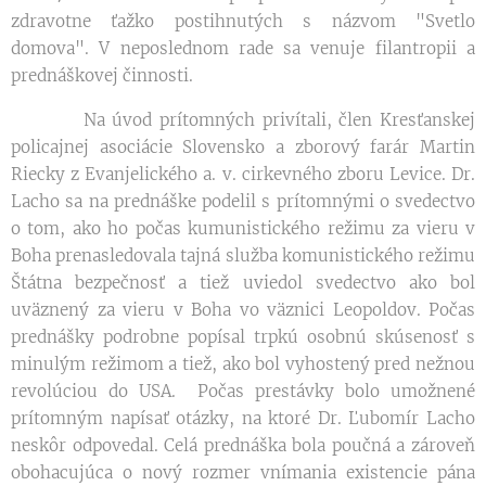
zdravotne ťažko postihnutých s názvom "Svetlo
domova". V neposlednom rade sa venuje filantropii a
prednáškovej činnosti.
Na úvod prítomných privítali, člen Kresťanskej
policajnej asociácie Slovensko a zborový farár Martin
Riecky z Evanjelického a. v. cirkevného zboru Levice. Dr.
Lacho sa na prednáške podelil s prítomnými o svedectvo
o tom, ako ho počas kumunistického režimu za vieru v
Boha prenasledovala tajná služba komunistického režimu
Štátna bezpečnosť a tiež uviedol svedectvo ako bol
uväznený za vieru v Boha vo väznici Leopoldov. Počas
prednášky podrobne popísal trpkú osobnú skúsenosť s
minulým režimom a tiež, ako bol vyhostený pred nežnou
revolúciou do USA. Počas prestávky bolo umožnené
prítomným napísať otázky, na ktoré Dr. Ľubomír Lacho
neskôr odpovedal. Celá prednáška bola poučná a zároveň
obohacujúca o nový rozmer vnímania existencie pána