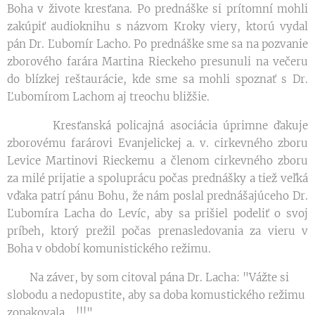
Boha v živote kresťana. Po prednáške si prítomní mohli
zakúpiť audioknihu s názvom Kroky viery, ktorú vydal
pán Dr. Ľubomír Lacho. Po prednáške sme sa na pozvanie
zborového farára Martina Rieckeho presunuli na večeru
do blízkej reštaurácie, kde sme sa mohli spoznať s Dr.
Ľubomírom Lachom aj treochu bližšie.
Kresťanská policajná asociácia úprimne ďakuje
zborovému farárovi Evanjelickej a. v. cirkevného zboru
Levice Martinovi Rieckemu a členom cirkevného zboru
za milé prijatie a spoluprácu počas prednášky a tiež veľká
vďaka patrí pánu Bohu, že nám poslal prednášajúceho Dr.
Ľubomíra Lacha do Levíc, aby sa prišiel podeliť o svoj
príbeh, ktorý prežil počas prenasledovania za vieru v
Boha v období komunistického režimu.
Na záver, by som citoval pána Dr. Lacha: "Vážte si
slobodu a nedopustite, aby sa doba komustického režimu
zopakovala... !!!"