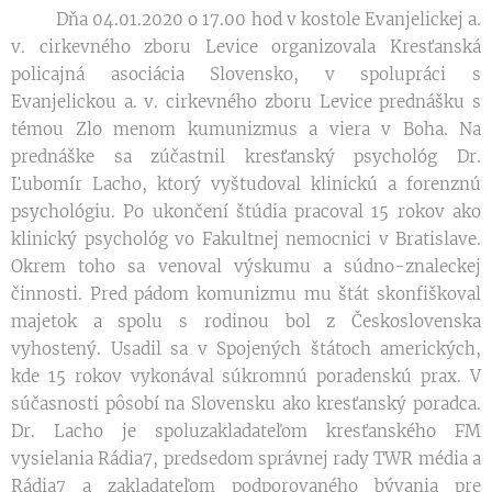
Dňa 04.01.2020 o 17.00 hod v kostole Evanjelickej a.
v. cirkevného zboru Levice organizovala Kresťanská
policajná asociácia Slovensko, v spolupráci s
Evanjelickou a. v. cirkevného zboru Levice prednášku s
témou Zlo menom kumunizmus a viera v Boha. Na
prednáške sa zúčastnil kresťanský psychológ Dr.
Ľubomír Lacho, ktorý vyštudoval klinickú a forenznú
psychológiu. Po ukončení štúdia pracoval 15 rokov ako
klinický psychológ vo Fakultnej nemocnici v Bratislave.
Okrem toho sa venoval výskumu a súdno-znaleckej
činnosti. Pred pádom komunizmu mu štát skonfiškoval
majetok a spolu s rodinou bol z Československa
vyhostený. Usadil sa v Spojených štátoch amerických,
kde 15 rokov vykonával súkromnú poradenskú prax. V
súčasnosti pôsobí na Slovensku ako kresťanský poradca.
Dr. Lacho je spoluzakladateľom kresťanského FM
vysielania Rádia7, predsedom správnej rady TWR média a
Rádia7 a zakladateľom podporovaného bývania pre