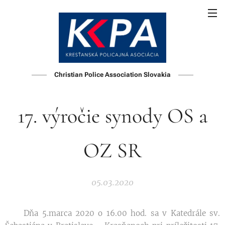
Christian Police Association Slovakia
17. výročie synody OS a
OZ SR
05.03.2020
Dňa 5.marca 2020 o 16.00 hod. sa v Katedrále sv.