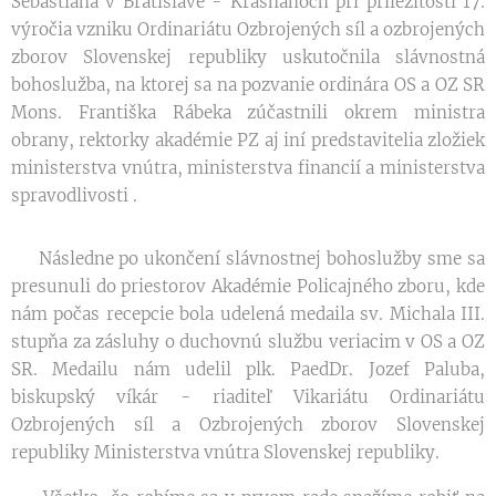
Šebastiána v Bratislave - Krasňanoch pri príležitosti 17.
výročia vzniku Ordinariátu Ozbrojených síl a ozbrojených
zborov Slovenskej republiky uskutočnila slávnostná
bohoslužba, na ktorej sa na pozvanie ordinára OS a OZ SR
Mons. Františka Rábeka zúčastnili okrem ministra
obrany, rektorky akadémie PZ aj iní predstavitelia zložiek
ministerstva vnútra, ministerstva financií a ministerstva
spravodlivosti .
Následne po ukončení slávnostnej bohoslužby sme sa
presunuli do priestorov Akadémie Policajného zboru, kde
nám počas recepcie bola udelená medaila sv. Michala III.
stupňa za zásluhy o duchovnú službu veriacim v OS a OZ
SR. Medailu nám udelil plk. PaedDr. Jozef Paluba,
biskupský víkár - riaditeľ Vikariátu Ordinariátu
Ozbrojených síl a Ozbrojených zborov Slovenskej
republiky Ministerstva vnútra Slovenskej republiky.