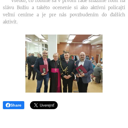
Všetko, čo robíme sa v prvom rade snažíme robiť na
slávu Božiu a takéto ocenenie si ako aktívni policajti
veľmi ceníme a je pre nás povzbudením do ďalších
aktivít.
Share