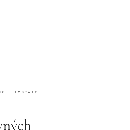
ME
KONTAKT
vných