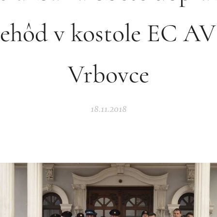
ehôd v kostole EC AV
Vrbovce
18.11.2018