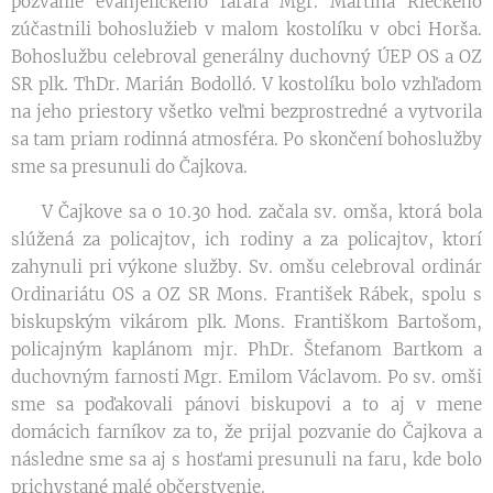
pozvanie evanjelického farára Mgr. Martina Rieckeho
zúčastnili bohoslužieb v malom kostolíku v obci Horša.
Bohoslužbu celebroval generálny duchovný ÚEP OS a OZ
SR plk. ThDr. Marián Bodolló. V kostolíku bolo vzhľadom
na jeho priestory všetko veľmi bezprostredné a vytvorila
sa tam priam rodinná atmosféra. Po skončení bohoslužby
sme sa presunuli do Čajkova.
V Čajkove sa o 10.30 hod. začala sv. omša, ktorá bola
slúžená za policajtov, ich rodiny a za policajtov, ktorí
zahynuli pri výkone služby. Sv. omšu celebroval ordinár
Ordinariátu OS a OZ SR Mons. František Rábek, spolu s
biskupským vikárom plk. Mons. Františkom Bartošom,
policajným kaplánom mjr. PhDr. Štefanom Bartkom a
duchovným farnosti Mgr. Emilom Václavom. Po sv. omši
sme sa poďakovali pánovi biskupovi a to aj v mene
domácich farníkov za to, že prijal pozvanie do Čajkova a
následne sme sa aj s hosťami presunuli na faru, kde bolo
prichystané malé občerstvenie.