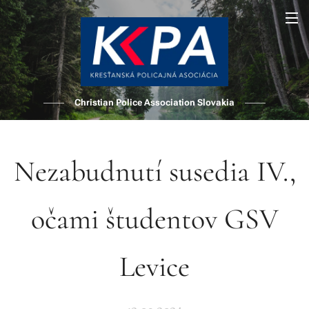
Christian Police Association Slovakia
Nezabudnutí susedia IV.,
očami študentov GSV
Levice