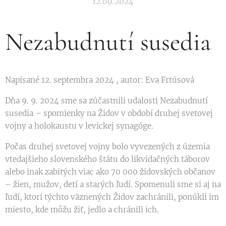
12.09.2024
Nezabudnutí susedia
Napísané 12. septembra 2024 , autor: Eva Frtúsová
Dňa 9. 9. 2024 sme sa zúčastnili udalosti Nezabudnutí
susedia – spomienky na Židov v období druhej svetovej
vojny a holokaustu v levickej synagóge.
Počas druhej svetovej vojny bolo vyvezených z územia
vtedajšieho slovenského štátu do likvidačných táborov
alebo inak zabitých viac ako 70 000 židovských občanov
– žien, mužov, detí a starých ľudí. Spomenuli sme si aj na
ľudí, ktorí týchto väznených Židov zachránili, ponúkli im
miesto, kde môžu žiť, jedlo a chránili ich.