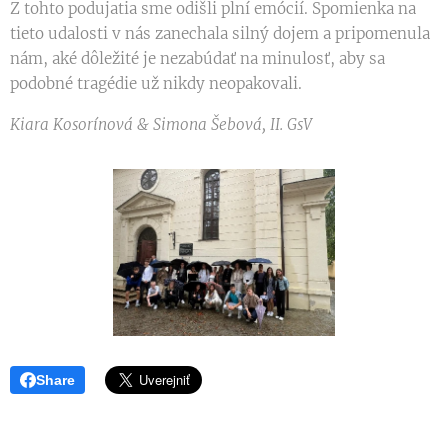
Z tohto podujatia sme odišli plní emócií. Spomienka na
tieto udalosti v nás zanechala silný dojem a pripomenula
nám, aké dôležité je nezabúdať na minulosť, aby sa
podobné tragédie už nikdy neopakovali.
Kiara Kosorínová & Simona Šebová, II. GsV
Share