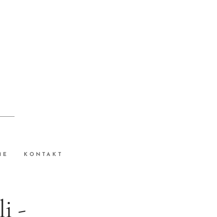
ME
KONTAKT
i -