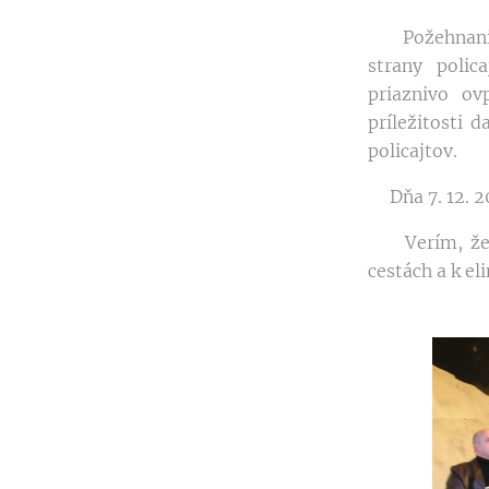
Požehnanie s
strany poli
priaznivo ov
príležitosti 
policajtov.
Dňa 7. 12. 20
Verím, že to
cestách a k e