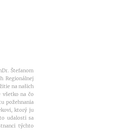
hDr. Štefanom
h Regionálnej
žitie na našich
e všetko na čo
itu požehnania
kovi, ktorý ju
to udalosti sa
stnanci týchto