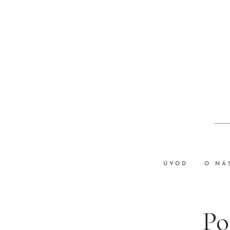
ÚVOD
O NÁ
Po