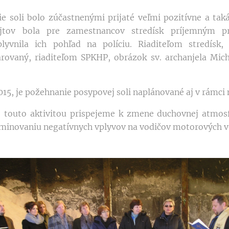
oli bolo zúčastnenými prijaté veľmi pozitívne a takát
cajtov bola pre zamestnancov stredísk príjemným p
plyvnila ich pohľad na políciu. Riaditeľom stredísk, 
darovaný, riaditeľom SPKHP, obrázok sv. archanjela Mic
15, je požehnanie posypovej soli naplánované aj v rámci
uto aktivitou prispejeme k zmene duchovnej atmosf
liminovaniu negatívnych vplyvov na vodičov motorových vo