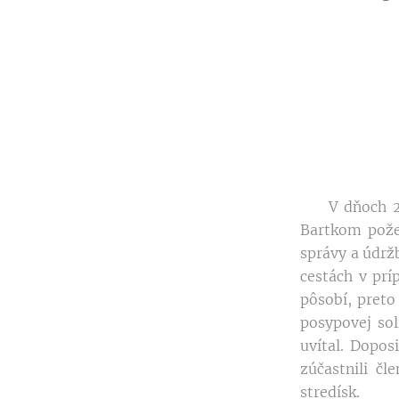
V dňoch 24. 
Bartkom pože
správy a údržb
cestách v prí
pôsobí, preto
posypovej sol
uvítal. Dopos
zúčastnili čl
stredísk.