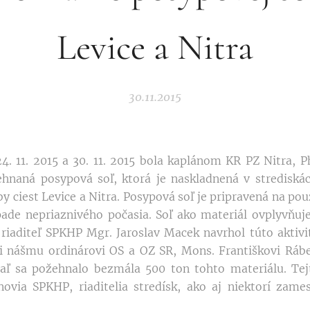
Levice a Nitra
30.11.2015
11. 2015 a 30. 11. 2015 bola kaplánom KR PZ Nitra, P
hnaná posypová soľ, ktorá je naskladnená v strediskác
y ciest Levice a Nitra. Posypová soľ je pripravená na pou
pade nepriaznivého počasia. Soľ ako materiál ovplyvňuj
 riaditeľ SPKHP Mgr. Jaroslav Macek navrhol túto aktiv
i nášmu ordinárovi OS a OZ SR, Mons. Františkovi Rábe
iaľ sa požehnalo bezmála 500 ton tohto materiálu. Tej
enovia SPKHP, riaditelia stredísk, ako aj niektorí zame