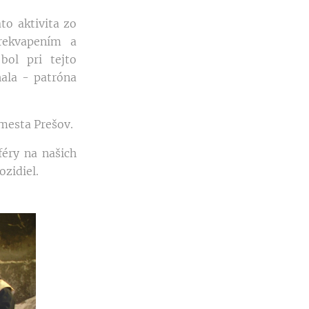
o aktivita zo
rekvapením a
bol pri tejto
hala - patróna
 mesta Prešov.
éry na našich
zidiel.