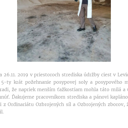
.11. 2019 v priestoroch strediska údržby ciest v Levi
 5-ty krát požehnanie posypovej soly a posypového m
radi, že napriek menším ťažkostiam mohla táto milá a 
hnúť. Ďakujeme pracovníkom strediska a pánovi kapláno
i z Ordinariátu Ozbrojených síl a Ozbrojených zborov,
il.