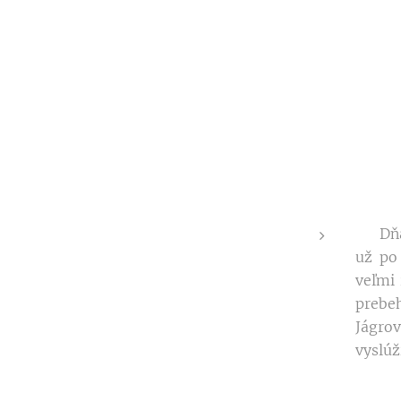
Dňa 26
už po
veľmi 
prebe
Jágrov
vyslúž