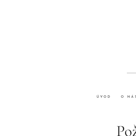
ÚVOD
O NÁ
Pož