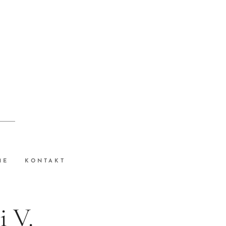
ME
KONTAKT
i V.