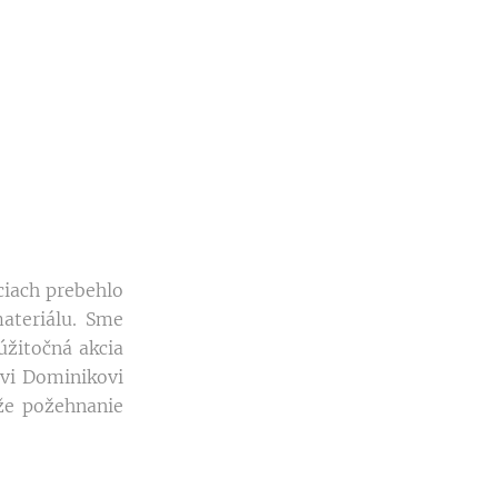
ciach prebehlo
ateriálu. Sme
úžitočná akcia
vi Dominikovi
 že požehnanie