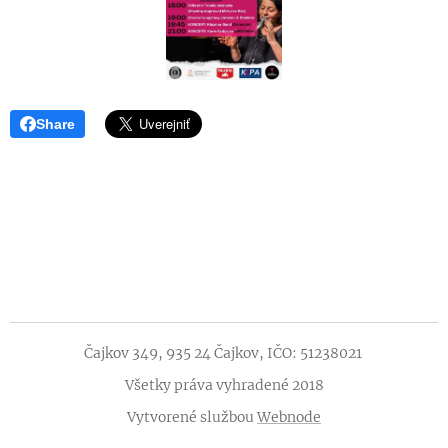
Share
Čajkov 349, 935 24 Čajkov, IČO: 51238021
Všetky práva vyhradené 2018
Vytvorené službou
Webnode