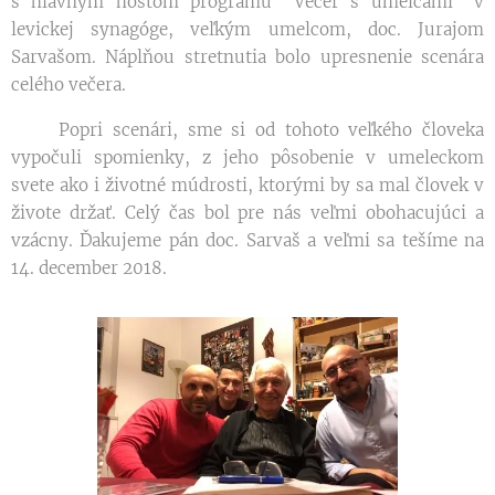
s hlavným hosťom programu "Večer s umelcami" v
levickej synagóge, veľkým umelcom, doc. Jurajom
Sarvašom. Náplňou stretnutia bolo upresnenie scenára
celého večera.
Popri scenári, sme si od tohoto veľkého človeka
vypočuli spomienky, z jeho pôsobenie v umeleckom
svete ako i životné múdrosti, ktorými by sa mal človek v
živote držať. Celý čas bol pre nás veľmi obohacujúci a
vzácny. Ďakujeme pán doc. Sarvaš a veľmi sa tešíme na
14. december 2018.