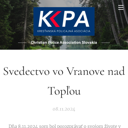
Christian Police Association Slovakia
Svedectvo vo Vranove nad
Topľou
08.11.2024
Dňa 8.11.2024 som bol porozprávať o svojom živote v