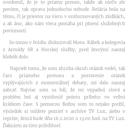
uvedomil, že je to priamy prenos, takže ak niečo zle
poviem, tak oprava jednoducho nebude. Relácia bola na
tému, či je priestor na vieru v uniformovaných zložkách,
a ak áno, ako nám viera pomáha pri plnení služobných
povinností.
So mnou v štúdiu diskutovali Mons. Rábek a kolegovia
z Armády SR a Horskej služby, pred ktorými naozaj
klobúk dolu.
Napriek tomu, že som zhruba okruh otázok vedel, tak
čaro priameho prenosu a postavenie otázok
vyplývajúcich z momentálnej debaty, mi dalo naozaj
zabrať. Najviac som sa bál, že mi vypadnú slová a
problém bol aj vystihnúť pointu príbehu vo veľmi
krátkom čase. S pomocou Božou som to nejako prežil,
výsledok si môžete pozrieť v archíve TV Lux, alebo v
repríze, ktorá bude dňa 16.2.2020 o 13.00 hod. na TV Lux.
Ďakujem za túto príležitosť.